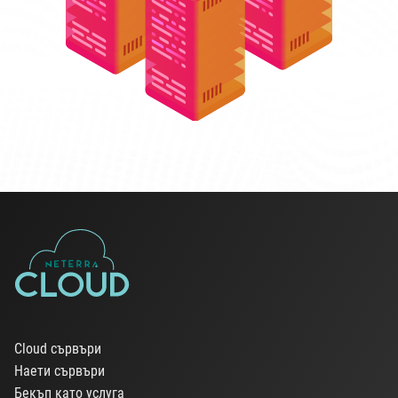
Cloud сървъри
Наети сървъри
Бекъп като услуга