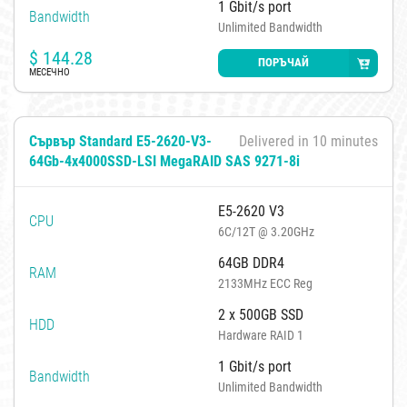
1 Gbit/s port
Bandwidth
Unlimited Bandwidth
$
144.28
ПОРЪЧАЙ
МЕСЕЧНО
Сървър Standard E5-2620-V3-
Delivered in 10 minutes
64Gb-4x4000SSD-LSI MegaRAID SAS 9271-8i
E5-2620 V3
CPU
6C/12T @ 3.20GHz
64GB DDR4
RAM
2133MHz ECC Reg
2 x 500GB SSD
HDD
Hardware RAID 1
1 Gbit/s port
Bandwidth
Unlimited Bandwidth