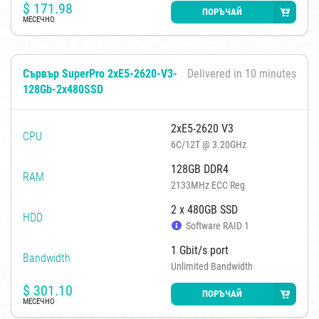
$
171.98
ПОРЪЧАЙ
МЕСЕЧНО
Сървър SuperPro 2xE5-2620-V3-
Delivered in 10 minutes
128Gb-2x480SSD
2xE5-2620 V3
CPU
6C/12T @ 3.20GHz
128GB DDR4
RAM
2133MHz ECC Reg
2 x 480GB SSD
HDD
Software RAID 1
1 Gbit/s port
Bandwidth
Unlimited Bandwidth
$
301.10
ПОРЪЧАЙ
МЕСЕЧНО