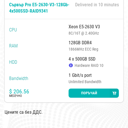
Сървър Pro E5-2630-V3-128Gb-
Delivered in 10 minutes
4x500SSD-RAID9341
Xeon E5-2630 V3
CPU
8C/16T @ 2.40GHz
128GB DDR4
RAM
1866MHz ECC Reg
4 x 500GB SSD
HDD
Hardware RAID 10
1 Gbit/s port
Bandwidth
Unlimited Bandwidth
$
206.56
ПОРЪЧАЙ
МЕСЕЧНО
Цените са без ДДС.