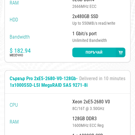
RAM
2666MHz ECC
2x480GB SSD
HDD
Up to 550MB/s read/write
1 Gbit/s port
Bandwidth
Unlimited Bandwidth
$
182.94
ПОРЪЧАЙ
МЕСЕЧНО
Сървър Pro 2xE5-2680-V0-128Gb-
Delivered in 10 minutes
1x1000SSD-LSI MegaRAID SAS 9271-8i
Xeon 2xE5-2680 V0
CPU
8C/16T @ 3.50GHz
128GB DDR3
RAM
1600MHz ECC Reg