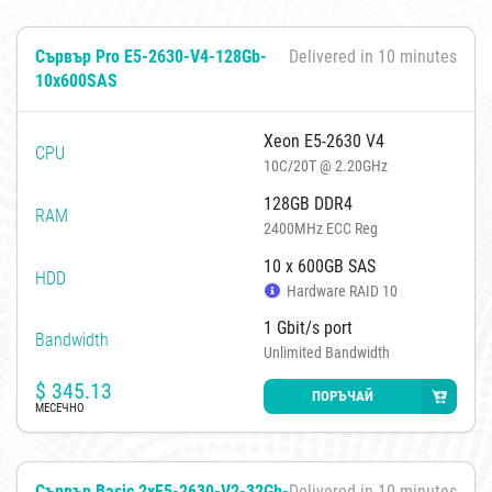
Сървър Pro E5-2630-V4-128Gb-
Delivered in 10 minutes
10x600SAS
Xeon E5-2630 V4
CPU
10C/20T @ 2.20GHz
128GB DDR4
RAM
2400MHz ECC Reg
10 x 600GB SAS
HDD
Hardware RAID 10
1 Gbit/s port
Bandwidth
Unlimited Bandwidth
$
345.13
ПОРЪЧАЙ
МЕСЕЧНО
Сървър Basic 2xE5-2630-V2-32Gb-
Delivered in 10 minutes