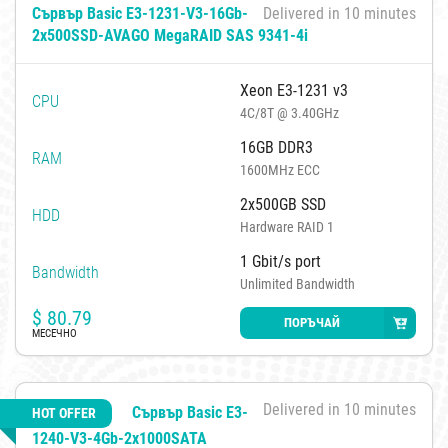
Сървър Basic E3-1231-V3-16Gb-
Delivered in 10 minutes
2x500SSD-AVAGO MegaRAID SAS 9341-4i
Xeon E3-1231 v3
CPU
4C/8T @ 3.40GHz
16GB DDR3
RAM
1600MHz ECC
2x500GB SSD
HDD
Hardware RAID 1
1 Gbit/s port
Bandwidth
Unlimited Bandwidth
$
80.79
ПОРЪЧАЙ
МЕСЕЧНО
Delivered in 10 minutes
Сървър Basic E3-
HOT OFFER
1240-V3-4Gb-2x1000SATA