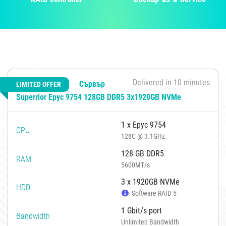
Delivered in 10 minutes
Сървър
LIMITED OFFER
Superrior Epyc 9754 128GB DDR5 3x1920GB NVMe
1 x Epyc 9754
CPU
128C @ 3.1GHz
128 GB DDR5
RAM
5600MT/s
3 x 1920GB NVMe
HDD
Software RAID 5
1 Gbit/s port
Bandwidth
Unlimited Bandwidth