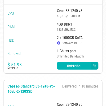
Xeon E3-1240 v3
CPU
4C/8T @ 3.40GHz
4GB DDR3
RAM
1333MHz ECC
2 x 1000GB SATA
HDD
Software RAID 1
1 Gbit/s port
Bandwidth
Unlimited Bandwidth
$
51.93
ПОРЪЧАЙ
МЕСЕЧНО
Сървър Standard E3-1240-V5-
Delivered in 10 minutes
16Gb-2x120SSD
Xeon E3-1240 v5