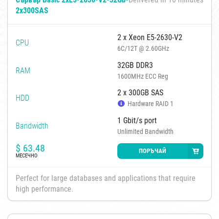
2x300SAS
2 x Xeon E5-2630-V2
CPU
6C/12T @ 2.60GHz
32GB DDR3
RAM
1600MHz ECC Reg
2 x 300GB SAS
HDD
Hardware RAID 1
1 Gbit/s port
Bandwidth
Unlimited Bandwidth
$
63.48
ПОРЪЧАЙ
МЕСЕЧНО
Perfect for large databases and applications that require
high performance.