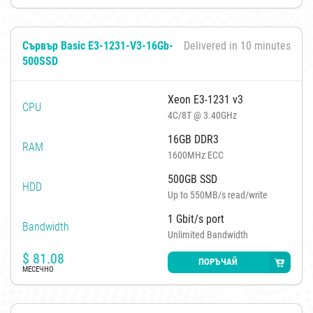
Сървър Basic E3-1231-V3-16Gb-
Delivered in 10 minutes
500SSD
Xeon E3-1231 v3
CPU
4C/8T @ 3.40GHz
16GB DDR3
RAM
1600MHz ECC
500GB SSD
HDD
Up to 550MB/s read/write
1 Gbit/s port
Bandwidth
Unlimited Bandwidth
$
81.08
ПОРЪЧАЙ
МЕСЕЧНО