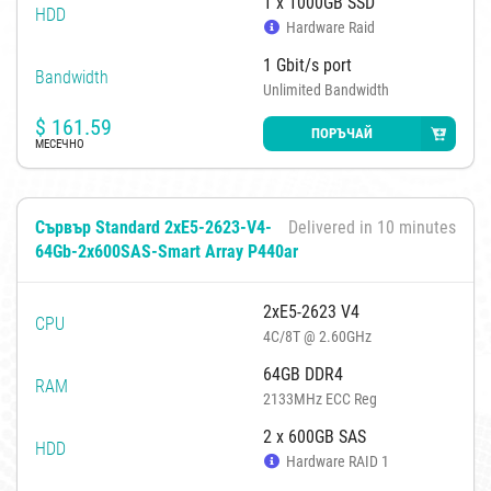
1 x 1000GB SSD
HDD
Hardware Raid
1 Gbit/s port
Bandwidth
Unlimited Bandwidth
$
161.59
ПОРЪЧАЙ
МЕСЕЧНО
Сървър Standard 2xE5-2623-V4-
Delivered in 10 minutes
64Gb-2x600SAS-Smart Array P440ar
2xE5-2623 V4
CPU
4C/8T @ 2.60GHz
64GB DDR4
RAM
2133MHz ECC Reg
2 x 600GB SAS
HDD
Hardware RAID 1