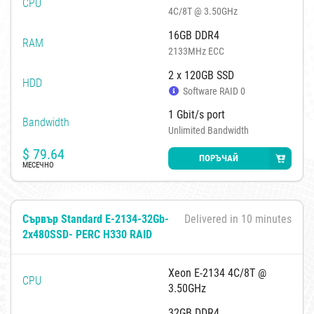
CPU
4C/8T @ 3.50GHz
16GB DDR4
RAM
2133MHz ECC
2 x 120GB SSD
HDD
Software RAID 0
1 Gbit/s port
Bandwidth
Unlimited Bandwidth
$
79.64
ПОРЪЧАЙ
МЕСЕЧНО
Сървър Standard E-2134-32Gb-
Delivered in 10 minutes
2x480SSD- PERC H330 RAID
Xeon E-2134 4C/8T @
CPU
3.50GHz
32GB DDR4